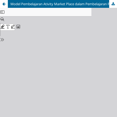
Model Pembelajaran Ativity Market Place dalam Pembelajaran Pendidikan Agama Islam