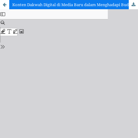
Konten Dakwah Digital di Media Baru dalam Menghadapi Budaya Hedonisme: Perspektif Dakwah Kontemporer