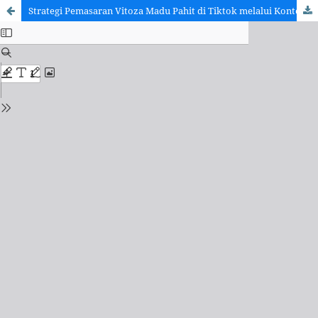
Strategi Pemasaran Vitoza Madu Pahit di Tiktok melalui Konten Komedi Situasional