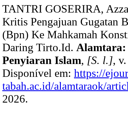
TANTRI GOSERIRA, Azzahr
Kritis Pengajuan Gugatan
(Bpn) Ke Mahkamah Konstit
Daring Tirto.Id.
Alamtara:
Penyiaran Islam
,
[S. l.]
, v
Disponível em:
https://ejour
tabah.ac.id/alamtaraok/arti
2026.