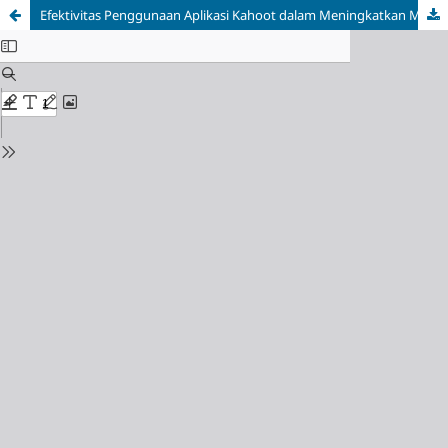
Efektivitas Penggunaan Aplikasi Kahoot dalam Meningkatkan Motivasi Belajar Siswa Sekolah Dasar: Studi Literatur