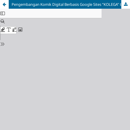
Pengembangan Komik Digital Berbasis Google Sites “KOLEGA” tentang Saling Menghargai pada Pembelajaran PAI Kelas 5 SD