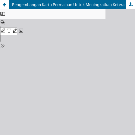
Pengembangan Kartu Permainan Untuk Meningkatkan Keterampilan Membaca Tahap Permulaan Siswa Kelas I SD/MI Dengan Teknik Tandur Quantum Teaching