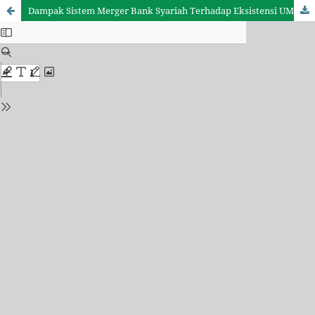
Dampak Sistem Merger Bank Syariah Terhadap Eksistensi UMKM Di Indonesia