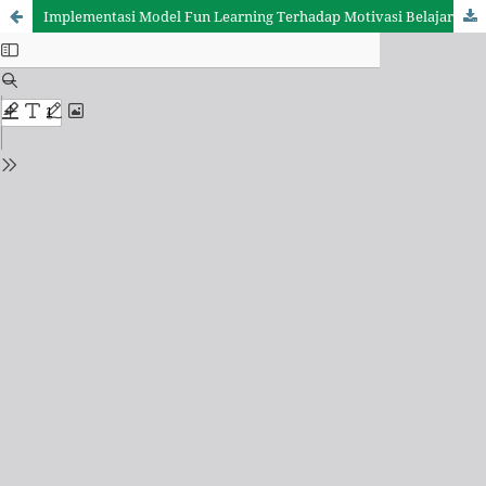
Implementasi Model Fun Learning Terhadap Motivasi Belajar Siswa Mata Pelajaran Fiqih Di Kelas X MA Abu Amr Kab. Pasuruan