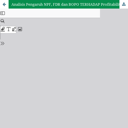
Analisis Pengaruh NPF, FDR dan BOPO TERHADAP Profitabilitas (ROA) Pada PT Bank Muamalat Indonesia Tbk (Tahun 2011-2020)