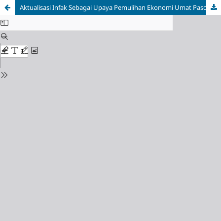
Aktualisasi Infak Sebagai Upaya Pemulihan Ekonomi Umat Pasca Pandemi Covid-19