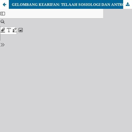
GELOMBANG KEARIFAN: TELAAH SOSIOLOGI DAN ANTROPOLOGI TERHADAP DINAMIKA PENDIDIKAN ISLAM DI MASYARAKAT PESISIR