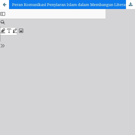
Peran Komunikasi Penyiaran Islam dalam Membangun Literasi Keagamaan Masyarakat