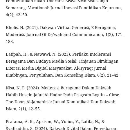
Pembentukan Sikap Toleransi Siswa SMK Walisongo
Semarang. Vocational: Jurnal Inovasi Pendidikan Kejuruan,
4(2), 42–50.
Kholis, N. (2021). Dakwah Virtual Generasi, Z Beragama,
Moderasi. Journal Of Da’wah and Communication, 1(2), 171–
188.
Latipah, H., & Nawawi, N. (2023). Perilaku Intoleransi
Beragama Dan Budaya Media Sosial: Tinjauan Bimbingan
Literasi Media Digital Masyarakat. Al-Isyraq: Jurnal
Bimbingan, Penyuluhan, Dan Konseling Islam, 6(2), 21–42.
Nisa, N. F. (2024). Moderasi Beragama Dalam Dakwah
Habib Husein Jafar Al Hadar Pada Program Log In – Close
The Door. Al-Jamahiria: Jurnal Komunikasi Dan Dakwah
Islam, 2(1), 42–55.
Pratama, A. R., Aprison, W., Yulius, Y., Latifa, N., &
Syafruddin, S. (2024). Dakwah Digital Dalam Penyebaran