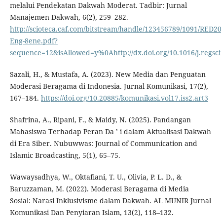
melalui Pendekatan Dakwah Moderat. Tadbir: Jurnal
Manajemen Dakwah, 6(2), 259–282.
http://scioteca.caf.com/bitstream/handle/123456789/1091/RED20
Eng-8ene.pdf?
sequence=12&isAllowed=y%0Ahttp://dx.doi.org/10.1016/j.re
Sazali, H., & Mustafa, A. (2023). New Media dan Penguatan
Moderasi Beragama di Indonesia. Jurnal Komunikasi, 17(2),
167–184.
https://doi.org/10.20885/komunikasi.vol17.iss2.art3
Shafrina, A., Ripani, F., & Maidy, N. (2025). Pandangan
Mahasiswa Terhadap Peran Da ’ i dalam Aktualisasi Dakwah
di Era Siber. Nubuwwas: Journal of Communication and
Islamic Broadcasting, 5(1), 65–75.
Wawaysadhya, W., Oktafiani, T. U., Olivia, P. L. D., &
Baruzzaman, M. (2022). Moderasi Beragama di Media
Sosial: Narasi Inklusivisme dalam Dakwah. AL MUNIR Jurnal
Komunikasi Dan Penyiaran Islam, 13(2), 118–132.