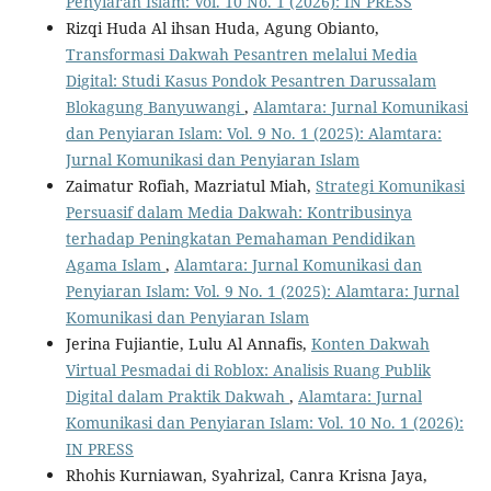
Penyiaran Islam: Vol. 10 No. 1 (2026): IN PRESS
Rizqi Huda Al ihsan Huda, Agung Obianto,
Transformasi Dakwah Pesantren melalui Media
Digital: Studi Kasus Pondok Pesantren Darussalam
Blokagung Banyuwangi
,
Alamtara: Jurnal Komunikasi
dan Penyiaran Islam: Vol. 9 No. 1 (2025): Alamtara:
Jurnal Komunikasi dan Penyiaran Islam
Zaimatur Rofiah, Mazriatul Miah,
Strategi Komunikasi
Persuasif dalam Media Dakwah: Kontribusinya
terhadap Peningkatan Pemahaman Pendidikan
Agama Islam
,
Alamtara: Jurnal Komunikasi dan
Penyiaran Islam: Vol. 9 No. 1 (2025): Alamtara: Jurnal
Komunikasi dan Penyiaran Islam
Jerina Fujiantie, Lulu Al Annafis,
Konten Dakwah
Virtual Pesmadai di Roblox: Analisis Ruang Publik
Digital dalam Praktik Dakwah
,
Alamtara: Jurnal
Komunikasi dan Penyiaran Islam: Vol. 10 No. 1 (2026):
IN PRESS
Rhohis Kurniawan, Syahrizal, Canra Krisna Jaya,