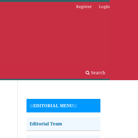
Register
Login
Search
:::EDITORIAL MENU:::
Editorial Team