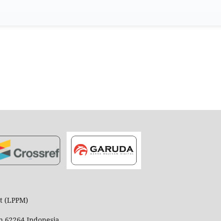
t (LPPM)
n 62264 Indonesia