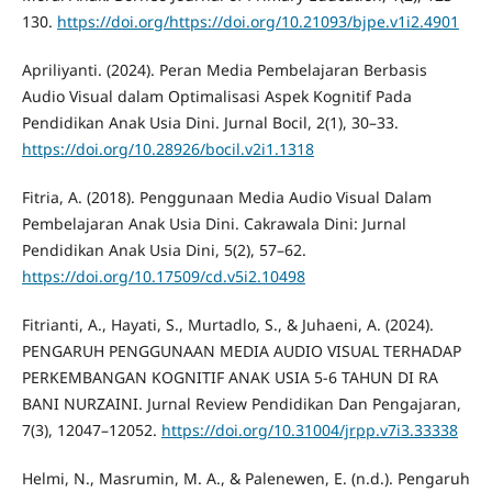
130.
https://doi.org/https://doi.org/10.21093/bjpe.v1i2.4901
Apriliyanti. (2024). Peran Media Pembelajaran Berbasis
Audio Visual dalam Optimalisasi Aspek Kognitif Pada
Pendidikan Anak Usia Dini. Jurnal Bocil, 2(1), 30–33.
https://doi.org/10.28926/bocil.v2i1.1318
Fitria, A. (2018). Penggunaan Media Audio Visual Dalam
Pembelajaran Anak Usia Dini. Cakrawala Dini: Jurnal
Pendidikan Anak Usia Dini, 5(2), 57–62.
https://doi.org/10.17509/cd.v5i2.10498
Fitrianti, A., Hayati, S., Murtadlo, S., & Juhaeni, A. (2024).
PENGARUH PENGGUNAAN MEDIA AUDIO VISUAL TERHADAP
PERKEMBANGAN KOGNITIF ANAK USIA 5-6 TAHUN DI RA
BANI NURZAINI. Jurnal Review Pendidikan Dan Pengajaran,
7(3), 12047–12052.
https://doi.org/10.31004/jrpp.v7i3.33338
Helmi, N., Masrumin, M. A., & Palenewen, E. (n.d.). Pengaruh