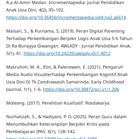
R.a Al-Amin Medan. Incrementapedia: Jurnal Pendidikan
Anak Usia Dini, 4(2), 95–102.
https://doi.org/10.36456/incrementapedia.vol4.no2.a6614
Maisari, S., & Purnama, S. (2019). Peran Digital Parenting
Terhadap Perkembangan Berpikir Logis Anak Usia 5-6 Tahun
Di Ra Bunayya Giwangan. AWLADY : Jurnal Pendidikan Anak,
5(1), 41.
https://doi.org/10.24235/awlady.v5i1.4012
Masruhim, M. A., Elin, & Palenewen, E. (2021). Pengaruh
Media Audio Visualterhadap Perkembangan Kognitif Anak
Usia Dini Di Tk Cendrawasih Samarinda. Early Childhood
Journal, 1(1), 1–6.
https://doi.org/10.30872/ecj.v1i1.206
Moleong. (2017). Penelitian Kualitatif. Rosdakarya.
Nurhalizah, S., & Hadiyant, P. O. (2025). Peran Guru dalam
Menumbuhkan Keterampilan Berpikir Kritis pada
Pembelajaran IPAS. 6(1), 128–142.
https://doi.org/10.37985/murhum.v6i1.1088