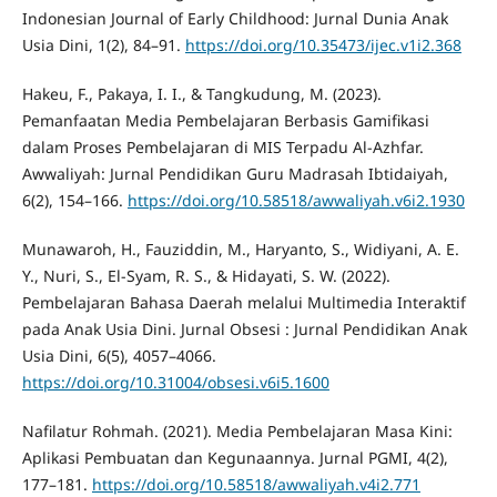
Indonesian Journal of Early Childhood: Jurnal Dunia Anak
Usia Dini, 1(2), 84–91.
https://doi.org/10.35473/ijec.v1i2.368
Hakeu, F., Pakaya, I. I., & Tangkudung, M. (2023).
Pemanfaatan Media Pembelajaran Berbasis Gamifikasi
dalam Proses Pembelajaran di MIS Terpadu Al-Azhfar.
Awwaliyah: Jurnal Pendidikan Guru Madrasah Ibtidaiyah,
6(2), 154–166.
https://doi.org/10.58518/awwaliyah.v6i2.1930
Munawaroh, H., Fauziddin, M., Haryanto, S., Widiyani, A. E.
Y., Nuri, S., El-Syam, R. S., & Hidayati, S. W. (2022).
Pembelajaran Bahasa Daerah melalui Multimedia Interaktif
pada Anak Usia Dini. Jurnal Obsesi : Jurnal Pendidikan Anak
Usia Dini, 6(5), 4057–4066.
https://doi.org/10.31004/obsesi.v6i5.1600
Nafilatur Rohmah. (2021). Media Pembelajaran Masa Kini:
Aplikasi Pembuatan dan Kegunaannya. Jurnal PGMI, 4(2),
177–181.
https://doi.org/10.58518/awwaliyah.v4i2.771