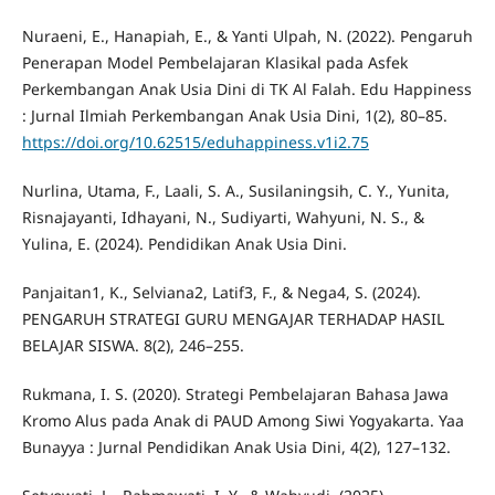
Nuraeni, E., Hanapiah, E., & Yanti Ulpah, N. (2022). Pengaruh
Penerapan Model Pembelajaran Klasikal pada Asfek
Perkembangan Anak Usia Dini di TK Al Falah. Edu Happiness
: Jurnal Ilmiah Perkembangan Anak Usia Dini, 1(2), 80–85.
https://doi.org/10.62515/eduhappiness.v1i2.75
Nurlina, Utama, F., Laali, S. A., Susilaningsih, C. Y., Yunita,
Risnajayanti, Idhayani, N., Sudiyarti, Wahyuni, N. S., &
Yulina, E. (2024). Pendidikan Anak Usia Dini.
Panjaitan1, K., Selviana2, Latif3, F., & Nega4, S. (2024).
PENGARUH STRATEGI GURU MENGAJAR TERHADAP HASIL
BELAJAR SISWA. 8(2), 246–255.
Rukmana, I. S. (2020). Strategi Pembelajaran Bahasa Jawa
Kromo Alus pada Anak di PAUD Among Siwi Yogyakarta. Yaa
Bunayya : Jurnal Pendidikan Anak Usia Dini, 4(2), 127–132.