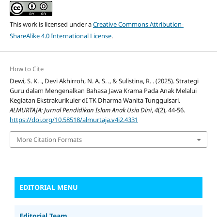
This work is licensed under a
Creative Commons Attribution-
ShareAlike 4.0 International License
.
How to Cite
Dewi, S. K. ., Devi Akhirroh, N. A. S. ., & Sulistina, R. . (2025). Strategi
Guru dalam Mengenalkan Bahasa Jawa Krama Pada Anak Melalui
Kegiatan Ekstrakurikuler dI TK Dharma Wanita Tunggulsari.
ALMURTAJA: Jurnal Pendidikan Islam Anak Usia Dini
,
4
(2), 44-56.
https://doi.org/10.58518/almurtaja.v4i2.4331
More Citation Formats
EDITORIAL MENU
Editorial Team