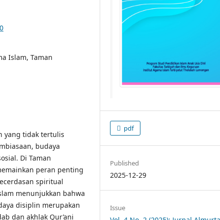
20
ma Islam, Taman
pdf
yang tidak tertulis
pembiasaan, budaya
sosial. Di Taman
Published
 memainkan peran penting
2025-12-29
ecerdasan spiritual
n Islam menunjukkan bahwa
daya disiplin merupakan
Issue
ab dan akhlak Qur’ani
Vol. 4 No. 2 (2025): Jurnal Almurta