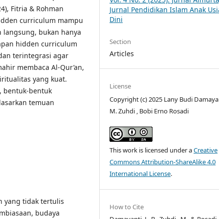
24), Fitria & Rohman
Jurnal Pendidikan Islam Anak Usi
Dini
 hidden curriculum mampu
n langsung, bukan hanya
Section
rapan hidden curriculum
Articles
dan terintegrasi agar
mahir membaca Al-Qur’an,
iritualitas yang kuat.
License
, bentuk-bentuk
Copyright (c) 2025 Lany Budi Damayan
rdasarkan temuan
M. Zuhdi , Bobi Erno Rosadi
This work is licensed under a
Creative
Commons Attribution-ShareAlike 4.0
International License
.
yang tidak tertulis
How to Cite
pembiasaan, budaya
Damayanti, L. B., Zuhdi , M., & Rosadi, B