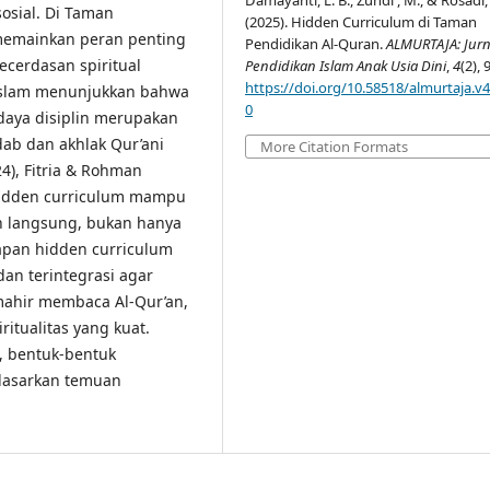
sosial. Di Taman
(2025). Hidden Curriculum di Taman
 memainkan peran penting
Pendidikan Al-Quran.
ALMURTAJA: Jurn
ecerdasan spiritual
Pendidikan Islam Anak Usia Dini
,
4
(2), 
https://doi.org/10.58518/almurtaja.v4
n Islam menunjukkan bahwa
0
daya disiplin merupakan
ab dan akhlak Qur’ani
More Citation Formats
24), Fitria & Rohman
 hidden curriculum mampu
n langsung, bukan hanya
rapan hidden curriculum
dan terintegrasi agar
mahir membaca Al-Qur’an,
iritualitas yang kuat.
, bentuk-bentuk
rdasarkan temuan