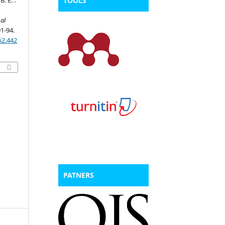
TOOLS
al
91-94.
i2.442
PATNERS