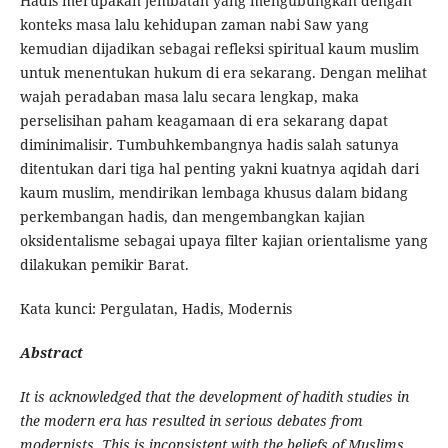
Hadis merupakan jembatan yang mengubungkan dengan
konteks masa lalu kehidupan zaman nabi Saw yang
kemudian dijadikan sebagai refleksi spiritual kaum muslim
untuk menentukan hukum di era sekarang. Dengan melihat
wajah peradaban masa lalu secara lengkap, maka
perselisihan paham keagamaan di era sekarang dapat
diminimalisir. Tumbuhkembangnya hadis salah satunya
ditentukan dari tiga hal penting yakni kuatnya aqidah dari
kaum muslim, mendirikan lembaga khusus dalam bidang
perkembangan hadis, dan mengembangkan kajian
oksidentalisme sebagai upaya filter kajian orientalisme yang
dilakukan pemikir Barat.
Kata kunci: Pergulatan, Hadis, Modernis
Abstract
It is acknowledged that the development of hadith studies in
the modern era has resulted in serious debates from
modernists. This is inconsistent with the beliefs of Muslims