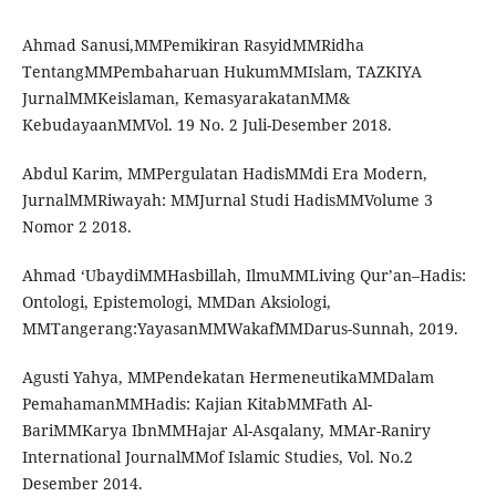
Ahmad Sanusi,MMPemikiran RasyidMMRidha
TentangMMPembaharuan HukumMMIslam, TAZKIYA
JurnalMMKeislaman, KemasyarakatanMM&
KebudayaanMMVol. 19 No. 2 Juli-Desember 2018.
Abdul Karim, MMPergulatan HadisMMdi Era Modern,
JurnalMMRiwayah: MMJurnal Studi HadisMMVolume 3
Nomor 2 2018.
Ahmad ‘UbaydiMMHasbillah, IlmuMMLiving Qur’an–Hadis:
Ontologi, Epistemologi, MMDan Aksiologi,
MMTangerang:YayasanMMWakafMMDarus-Sunnah, 2019.
Agusti Yahya, MMPendekatan HermeneutikaMMDalam
PemahamanMMHadis: Kajian KitabMMFath Al-
BariMMKarya IbnMMHajar Al-Asqalany, MMAr-Raniry
International JournalMMof Islamic Studies, Vol. No.2
Desember 2014.