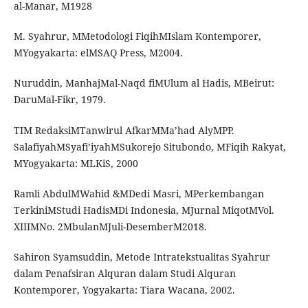
al-Manar, M1928
M. Syahrur, MMetodologi FiqihMIslam Kontemporer,
MYogyakarta: elMSAQ Press, M2004.
Nuruddin, ManhajMal-Naqd fiMUlum al Hadis, MBeirut:
DaruMal-Fikr, 1979.
TIM RedaksiMTanwirul AfkarMMa’had AlyMPP.
SalafiyahMSyafi’iyahMSukorejo Situbondo, MFiqih Rakyat,
MYogyakarta: MLKiS, 2000
Ramli AbdulMWahid &MDedi Masri, MPerkembangan
TerkiniMStudi HadisMDi Indonesia, MJurnal MiqotMVol.
XIIIMNo. 2MbulanMJuli-DesemberM2018.
Sahiron Syamsuddin, Metode Intratekstualitas Syahrur
dalam Penafsiran Alquran dalam Studi Alquran
Kontemporer, Yogyakarta: Tiara Wacana, 2002.