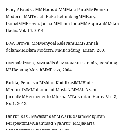
Beny Afwadzi, MMHadis diMMMata ParaMMPemikir
Modern: MMTelaah Buku RethinkingMMKarya
DanielMMBrown, JurnalMMIlmu-IlmuMMAlquranMMdan
Hadis, Vol. 15, 2014.
D.W. Brown, MMMenyoal RelevansiMMSunnah
dalamMMIslam Modern, MMBandung: Mizan, 200.
Darmalaksana, MMHadis di MataMMOrientalis, Bandung:
MMBenang MerahMMPress, 2004.
Farida, PenulisanMMdan KodifikasiMMHadis
MenurutMMMuhammad MustafaMMAl- Azami.
JurnalMMHermeneutikMJurnalMTafsir dan Hadis, Vol. 8,
No.1, 2012.
Fahrur Razi, MWasiat danMWaris dalamMAlquran
PerspektifMMuhammad Syahrur, MMJakarta: