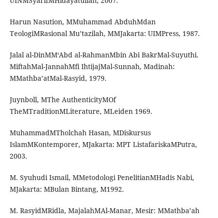
UINMSyarifMHidayatullah, 2007.
Harun Nasution, MMuhammad AbduhMdan
TeologiMRasional Mu’tazilah, MMJakarta: UIMPress, 1987.
Jalal al-DinMM‘Abd al-RahmanMbin Abi BakrMal-Suyuthi.
MiftahMal-JannahMfi IhtijajMal-Sunnah, Madinah:
MMathba’atMal-Rasyid, 1979.
Juynboll, MThe AuthenticityMOf
TheMTraditionMLiterature, MLeiden 1969.
MuhammadMTholchah Hasan, MDiskursus
IslamMKontemporer, MJakarta: MPT ListafariskaMPutra,
2003.
M. Syuhudi Ismail, MMetodologi PenelitianMHadis Nabi,
MJakarta: MBulan Bintang, M1992.
M. RasyidMRidla, MajalahMAl-Manar, Mesir: MMathba’ah