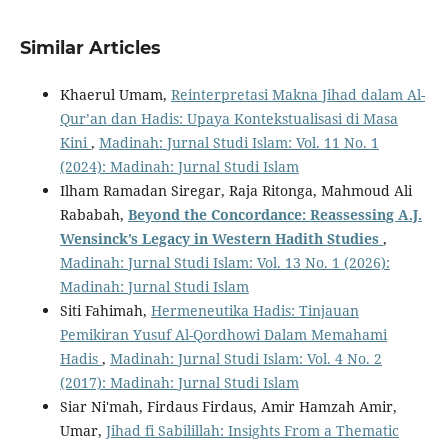
Similar Articles
Khaerul Umam,
Reinterpretasi Makna Jihad dalam Al-
Qur’an dan Hadis: Upaya Kontekstualisasi di Masa
Kini
,
Madinah: Jurnal Studi Islam: Vol. 11 No. 1
(2024): Madinah: Jurnal Studi Islam
Ilham Ramadan Siregar, Raja Ritonga, Mahmoud Ali
Rababah,
Beyond the Concordance: Reassessing A.J.
Wensinck’s Legacy in Western Hadith Studies
,
Madinah: Jurnal Studi Islam: Vol. 13 No. 1 (2026):
Madinah: Jurnal Studi Islam
Siti Fahimah,
Hermeneutika Hadis: Tinjauan
Pemikiran Yusuf Al-Qordhowi Dalam Memahami
Hadis
,
Madinah: Jurnal Studi Islam: Vol. 4 No. 2
(2017): Madinah: Jurnal Studi Islam
Siar Ni'mah, Firdaus Firdaus, Amir Hamzah Amir,
Umar,
Jihad fi Sabilillah: Insights From a Thematic