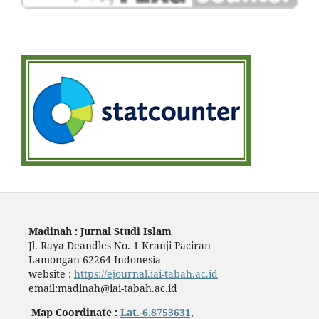
Madinah : Jurnal Studi Islam
Jl. Raya Deandles No. 1 Kranji Paciran
Lamongan 62264 Indonesia
website :
https://ejournal.iai-tabah.ac.id
email:madinah@iai-tabah.ac.id
Map Coordinate :
Lat.-6.8753631,