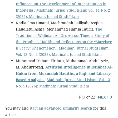
Influence on The Development of Interpretation in
Indonesia
,
Madinah: Jurnal Studi Islam: Vol. 11 No. 2
(2024): Madinah: Jurnal Studi Islam
Nadia ilma Umami, Machmudah Lailiyah, Asqina
Haudlatul Ashfa, Mohammad Hamsa Fauriz,
The
Tradition of Walimah Al-‘Urs Across Time: a Study of
the Prophet’s Hadith and Reflections on the “Marriage
is Scary” Phenomenon
,
Madinah: Jurnal Studi Islam:
Vol. 12 No. 2 (2025): Madinah: Jurnal Studi Islam
Muhmmad Irkham Firdaus, Muhammad Abdul Aziz,
M. Abdurrozaq,
Artificial Intelligence
i
n Istinbat Al-
Hukm
f
rom Muamalah Hadiths:
a
Fiqh
a
nd Library-
Based Analysis
,
Madinah: Jurnal Studi Islam: Vol. 13
No. 1 (2026): Madinah: Jurnal Studi Islam
1-10 of 22
NEXT
You may also
start an advanced similarity search
for this
article.