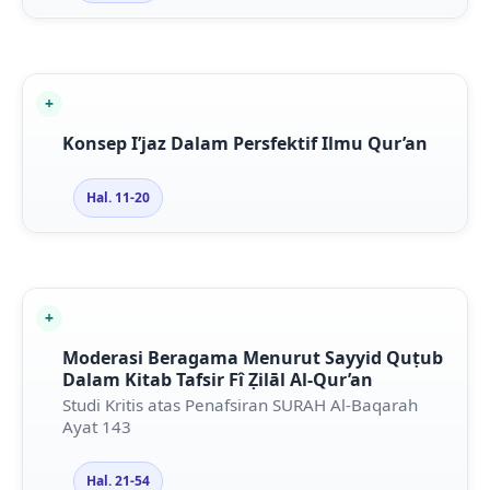
Konsep I’jaz Dalam Persfektif Ilmu Qur’an
Hal. 11-20
Moderasi Beragama Menurut Sayyid Quṭub
Dalam Kitab Tafsir Fî Ẓilāl Al-Qur’an
Studi Kritis atas Penafsiran SURAH Al-Baqarah
Ayat 143
Hal. 21-54