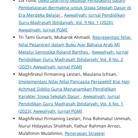
Lia Yulia,
Deep Learning sebagai Pendukung dalam
Pembelajaran Bermakna untuk Siswa Sekolah Dasar di
Era Merdeka Belajar
,
Awwaliyah: Jurnal Pendidikan
Guru Madrasah Ibtidaiyah: Vol. 9 No. 1 (2026):
Awwaliyah: Jurnal PGMI
Tri Tami Gunarti, Mubarok Ahmadi,
Representasi Nilai-
Nilai Pesantren dalam Buku Ajar Bahasa Arab MI
Melalui Semiotika Roland Barthes
,
Awwaliyah: Jurnal
Pendidikan Guru Madrasah Ibtidaiyah: Vol. 8 No. 2
(2025): Awwaliyah: Jurnal PGMI
Maghfirotul Firmaning Lestari, Maulana Ichsan,
Implementasi Nilai-Nilai Pancasila Perspektif Kiai Haji
Achmad Siddiq Guna Menanamkan Pendidikan
Karakter Siswa Sekolah Dasar
,
Awwaliyah: Jurnal
Pendidikan Guru Madrasah Ibtidaiyah: Vol. 6 No. 1
(2023): Awwaliyah: Jurnal PGMI
Maghfirotul Firmaning Lestari, Fina Rohmatul Ummah,
Nurul Hidayatus Sholihah, Fathur Rahman Arrozi,
Mu’allimin Mu’allimin,
Penerapan Strategi