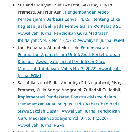
Yurianda Mulyani, Serli Ananta, Sekar Ayu Dyah
Pramesti, Ani Nur Aeni,
Pengembangan Video
Pembelajaran Berbasis Canva "PEKSI" tentang Etika
Kegiatan Jual Beli pada Pembelajaran PAI Kelas 3 SD
,
Awwaliyah: Jurnal Pendidikan Guru Madrasah
Ibtidaiyah: Vol. 8 No. 1 (2025): Awwaliyah: Jurnal PGMI
Laili Faihanah, Alimul Muniroh,
Pembelajaran
Pendidikan Agama Islam Untuk Anak Berkebutuhan
Khusus
,
Awwaliyah: Jurnal Pendidikan Guru
Madrasah Ibtidaiyah: Vol. 5 No. 2 (2022): Awwaliyah:
Jurnal PGMI
Salsabila Nurul Fidia, Aninditya Sri Nugraheni, Risky
Pratama, Yulia Angga Anggraini, Zulfadhli Zulfadhli,
Implementasi Pendekatan Konstruktivisme dalam
Menanamkan Nilai Religius Hadis Kebersihan pada
Siswa Sekolah Dasar
,
Awwaliyah: Jurnal Pendidikan
Guru Madrasah Ibtidaiyah: Vol. 9 No. 1 (2026):
Awwaliyah: Jurnal PGMI