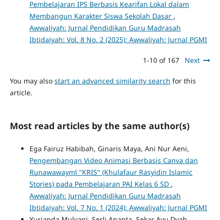
Pembelajaran IPS Berbasis Kearifan Lokal dalam
Membangun Karakter Siswa Sekolah Dasar
,
Awwaliyah: Jurnal Pendidikan Guru Madrasah
Ibtidaiyah: Vol. 8 No. 2 (2025): Awwaliyah: Jurnal PGMI
1-10 of 167
Next
You may also
start an advanced similarity search
for this
article.
Most read articles by the same author(s)
Ega Fairuz Habibah, Ginaris Maya, Ani Nur Aeni,
Pengembangan Video Animasi Berbasis Canva dan
Runawawayml "KRIS" (Khulafaur Rasyidin Islamic
Stories) pada Pembelajaran PAI Kelas 6 SD
,
Awwaliyah: Jurnal Pendidikan Guru Madrasah
Ibtidaiyah: Vol. 7 No. 1 (2024): Awwaliyah: Jurnal PGMI
Yurianda Mulyani, Serli Ananta, Sekar Ayu Dyah