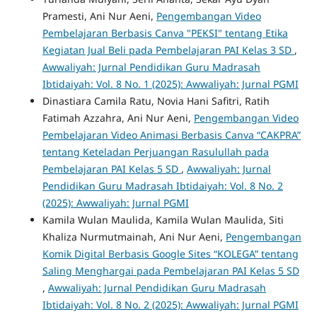
Pramesti, Ani Nur Aeni,
Pengembangan Video
Pembelajaran Berbasis Canva "PEKSI" tentang Etika
Kegiatan Jual Beli pada Pembelajaran PAI Kelas 3 SD
,
Awwaliyah: Jurnal Pendidikan Guru Madrasah
Ibtidaiyah: Vol. 8 No. 1 (2025): Awwaliyah: Jurnal PGMI
Dinastiara Camila Ratu, Novia Hani Safitri, Ratih
Fatimah Azzahra, Ani Nur Aeni,
Pengembangan Video
Pembelajaran Video Animasi Berbasis Canva “CAKPRA”
tentang Keteladan Perjuangan Rasulullah pada
Pembelajaran PAI Kelas 5 SD
,
Awwaliyah: Jurnal
Pendidikan Guru Madrasah Ibtidaiyah: Vol. 8 No. 2
(2025): Awwaliyah: Jurnal PGMI
Kamila Wulan Maulida, Kamila Wulan Maulida, Siti
Khaliza Nurmutmainah, Ani Nur Aeni,
Pengembangan
Komik Digital Berbasis Google Sites “KOLEGA” tentang
Saling Menghargai pada Pembelajaran PAI Kelas 5 SD
,
Awwaliyah: Jurnal Pendidikan Guru Madrasah
Ibtidaiyah: Vol. 8 No. 2 (2025): Awwaliyah: Jurnal PGMI