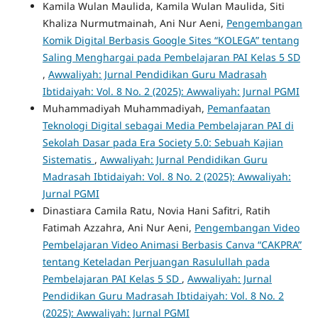
Kamila Wulan Maulida, Kamila Wulan Maulida, Siti
Khaliza Nurmutmainah, Ani Nur Aeni,
Pengembangan
Komik Digital Berbasis Google Sites “KOLEGA” tentang
Saling Menghargai pada Pembelajaran PAI Kelas 5 SD
,
Awwaliyah: Jurnal Pendidikan Guru Madrasah
Ibtidaiyah: Vol. 8 No. 2 (2025): Awwaliyah: Jurnal PGMI
Muhammadiyah Muhammadiyah,
Pemanfaatan
Teknologi Digital sebagai Media Pembelajaran PAI di
Sekolah Dasar pada Era Society 5.0: Sebuah Kajian
Sistematis
,
Awwaliyah: Jurnal Pendidikan Guru
Madrasah Ibtidaiyah: Vol. 8 No. 2 (2025): Awwaliyah:
Jurnal PGMI
Dinastiara Camila Ratu, Novia Hani Safitri, Ratih
Fatimah Azzahra, Ani Nur Aeni,
Pengembangan Video
Pembelajaran Video Animasi Berbasis Canva “CAKPRA”
tentang Keteladan Perjuangan Rasulullah pada
Pembelajaran PAI Kelas 5 SD
,
Awwaliyah: Jurnal
Pendidikan Guru Madrasah Ibtidaiyah: Vol. 8 No. 2
(2025): Awwaliyah: Jurnal PGMI