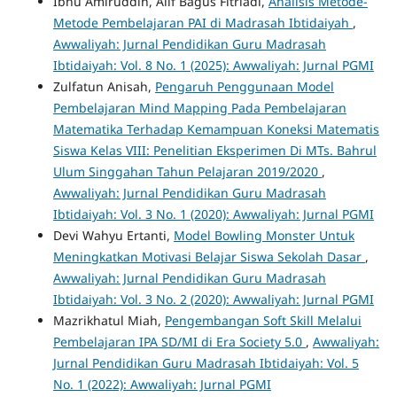
Ibnu Amiruddin, Alif Bagus Fitriadi,
Analisis Metode-
Metode Pembelajaran PAI di Madrasah Ibtidaiyah
,
Awwaliyah: Jurnal Pendidikan Guru Madrasah
Ibtidaiyah: Vol. 8 No. 1 (2025): Awwaliyah: Jurnal PGMI
Zulfatun Anisah,
Pengaruh Penggunaan Model
Pembelajaran Mind Mapping Pada Pembelajaran
Matematika Terhadap Kemampuan Koneksi Matematis
Siswa Kelas VIII: Penelitian Eksperimen Di MTs. Bahrul
Ulum Singgahan Tahun Pelajaran 2019/2020
,
Awwaliyah: Jurnal Pendidikan Guru Madrasah
Ibtidaiyah: Vol. 3 No. 1 (2020): Awwaliyah: Jurnal PGMI
Devi Wahyu Ertanti,
Model Bowling Monster Untuk
Meningkatkan Motivasi Belajar Siswa Sekolah Dasar
,
Awwaliyah: Jurnal Pendidikan Guru Madrasah
Ibtidaiyah: Vol. 3 No. 2 (2020): Awwaliyah: Jurnal PGMI
Mazrikhatul Miah,
Pengembangan Soft Skill Melalui
Pembelajaran IPA SD/MI di Era Society 5.0
,
Awwaliyah:
Jurnal Pendidikan Guru Madrasah Ibtidaiyah: Vol. 5
No. 1 (2022): Awwaliyah: Jurnal PGMI