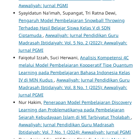
Awwaliyah: Jurnal PGMI
Syayidatun Na'imah, Supangat, Tri Ratna Dewi,
Pengaruh Model Pembelajaran Snowball Throwing
Terhadap Hasil Belajar Siswa Kelas V di SDN
Ciptamuda
,
Awwaliyah: Jurnal Pendidikan Guru
Madrasah Ibtidaiyah: Vol. 5 No. 2 (2022): Awwaliyah:
Jurnal PGMI
Faiqotul Izzah, Suci Herwani,
Analisis Kompetensi 4C
melalui Model Pembelajaran Kooperatif Tipe Quantum
Learning pada Pembelajaran Bahasa Indonesia Kelas
IV di MIN Kudus
,
Awwaliyah: Jurnal Pendidikan Guru
Madrasah Ibtidaiyah: Vol. 8 No. 1 (2025): Awwaliyah:
Jurnal PGMI
Nur Hakim,
Penerapan Model Pembelajaran Discovery
Learning dan Problematikanya pada Pembelajaran
Sejarah Kebudayaan Islam di MI Tarbiyatut Tholabah
,
Awwaliyah: Jurnal Pendidikan Guru Madrasah
Ibtidaiyah: Vol. 7 No. 1 (2024): Awwaliyah: Jurnal PGMI