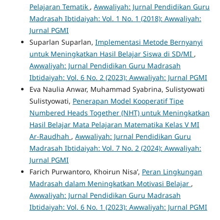
Pelajaran Tematik
,
Awwaliyah: Jurnal Pendidikan Guru
Madrasah Ibtidaiyah: Vol. 1 No. 1 (2018): Awwaliyah:
Jurnal PGMI
Suparlan Suparlan,
Implementasi Metode Bernyanyi
untuk Meningkatkan Hasil Belajar Siswa di SD/MI
,
Awwaliyah: Jurnal Pendidikan Guru Madrasah
Ibtidaiyah: Vol. 6 No. 2 (2023): Awwaliyah: Jurnal PGMI
Eva Naulia Anwar, Muhammad Syabrina, Sulistyowati
Sulistyowati,
Penerapan Model Kooperatif Tipe
Numbered Heads Together (NHT) untuk Meningkatkan
Hasil Belajar Mata Pelajaran Matematika Kelas V MI
Ar-Raudhah
,
Awwaliyah: Jurnal Pendidikan Guru
Madrasah Ibtidaiyah: Vol. 7 No. 2 (2024): Awwaliyah:
Jurnal PGMI
Farich Purwantoro, Khoirun Nisa’,
Peran Lingkungan
Madrasah dalam Meningkatkan Motivasi Belajar
,
Awwaliyah: Jurnal Pendidikan Guru Madrasah
Ibtidaiyah: Vol. 6 No. 1 (2023): Awwaliyah: Jurnal PGMI