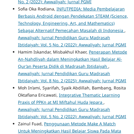
No. 2 (2022): Awwaliyah: Jurnal PGMI
Sofia Oka Rodiana,
INFUTPEDIA: Media Pembelajaran
Berbasis Android dengan Pendekatan STEAM (Science,
Technology, Engineering, Art, and Mathematics)
Sebagai Alternatif Pemecahan Masalah di Indonesia
,
Awwaliyah: Jurnal Pendidikan Guru Madrasah
Ibtidaiyah: Vol. 5 No. 2 (2022): Awwaliyah: Jurnal PGMI
Hamim Iskandar, Misbakhul Khaer,
Penerapan Metode
An-Nahdliyah dalam Meningkatkan Hasil Belajar Al-
Qur’an Peserta Didik di Madrasah Ibtidaiyah
,
Awwaliyah: Jurnal Pendidikan Guru Madrasah
Ibtidaiyah: Vol. 8 No. 2 (2025): Awwaliyah: Jurnal PGMI
Moh In’ami, Syarifah, Syaik Abdillah, Bambang, Rosita
Oktafiana Ericawati,
Integrative Thematic Learning
Praxis of PPKn at MI Miftahul Huda Jepara
,
Awwaliyah: Jurnal Pendidikan Guru Madrasah
Ibtidaiyah: Vol. 5 No. 2 (2022): Awwaliyah: Jurnal PGMI
Zainul Fuad,
Penggunaan Metode Make A Match
Untuk Meningkatkan Hasil Belajar Siswa Pada Mata