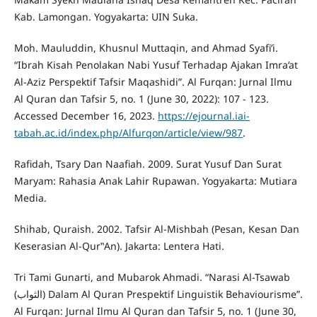
Kab. Lamongan. Yogyakarta: UIN Suka.
Moh. Mauluddin, Khusnul Muttaqin, and Ahmad Syafi’i.
“Ibrah Kisah Penolakan Nabi Yusuf Terhadap Ajakan Imra’at
Al-Aziz Perspektif Tafsir Maqashidi”. Al Furqan: Jurnal Ilmu
Al Quran dan Tafsir 5, no. 1 (June 30, 2022): 107 - 123.
Accessed December 16, 2023.
https://ejournal.iai-
tabah.ac.id/index.php/Alfurqon/article/view/987
.
Rafidah, Tsary Dan Naafiah. 2009. Surat Yusuf Dan Surat
Maryam: Rahasia Anak Lahir Rupawan. Yogyakarta: Mutiara
Media.
Shihab, Quraish. 2002. Tafsir Al-Mishbah (Pesan, Kesan Dan
Keserasian Al-Qur‟An). Jakarta: Lentera Hati.
Tri Tami Gunarti, and Mubarok Ahmadi. “Narasi Al-Tsawab
(الثواب) Dalam Al Quran Prespektif Linguistik Behaviourisme”.
Al Furqan: Jurnal Ilmu Al Quran dan Tafsir 5, no. 1 (June 30,