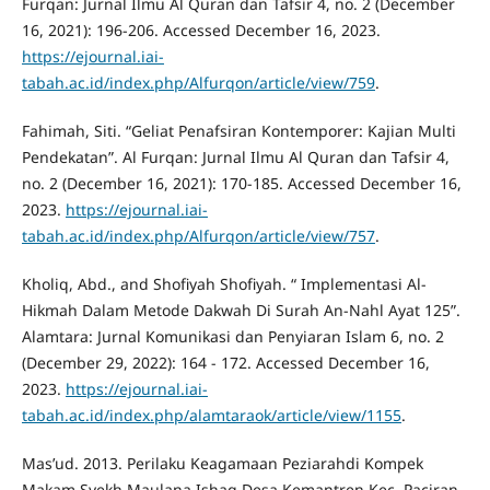
Furqan: Jurnal Ilmu Al Quran dan Tafsir 4, no. 2 (December
16, 2021): 196-206. Accessed December 16, 2023.
https://ejournal.iai-
tabah.ac.id/index.php/Alfurqon/article/view/759
.
Fahimah, Siti. “Geliat Penafsiran Kontemporer: Kajian Multi
Pendekatan”. Al Furqan: Jurnal Ilmu Al Quran dan Tafsir 4,
no. 2 (December 16, 2021): 170-185. Accessed December 16,
2023.
https://ejournal.iai-
tabah.ac.id/index.php/Alfurqon/article/view/757
.
Kholiq, Abd., and Shofiyah Shofiyah. “ Implementasi Al-
Hikmah Dalam Metode Dakwah Di Surah An-Nahl Ayat 125”.
Alamtara: Jurnal Komunikasi dan Penyiaran Islam 6, no. 2
(December 29, 2022): 164 - 172. Accessed December 16,
2023.
https://ejournal.iai-
tabah.ac.id/index.php/alamtaraok/article/view/1155
.
Mas’ud. 2013. Perilaku Keagamaan Peziarahdi Kompek
Makam Syekh Maulana Ishaq Desa Kemantren Kec. Paciran