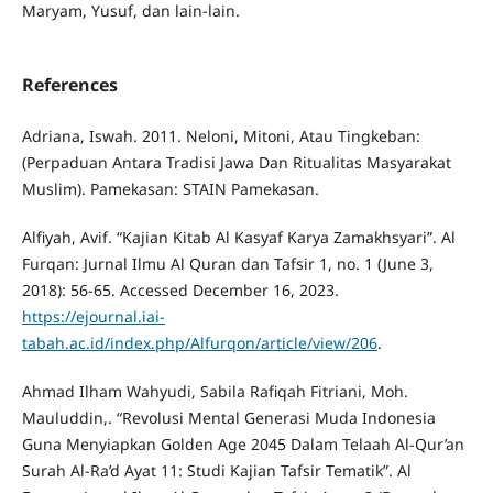
Maryam, Yusuf, dan lain-lain.
References
Adriana, Iswah. 2011. Neloni, Mitoni, Atau Tingkeban:
(Perpaduan Antara Tradisi Jawa Dan Ritualitas Masyarakat
Muslim). Pamekasan: STAIN Pamekasan.
Alfiyah, Avif. “Kajian Kitab Al Kasyaf Karya Zamakhsyari”. Al
Furqan: Jurnal Ilmu Al Quran dan Tafsir 1, no. 1 (June 3,
2018): 56-65. Accessed December 16, 2023.
https://ejournal.iai-
tabah.ac.id/index.php/Alfurqon/article/view/206
.
Ahmad Ilham Wahyudi, Sabila Rafiqah Fitriani, Moh.
Mauluddin,. “Revolusi Mental Generasi Muda Indonesia
Guna Menyiapkan Golden Age 2045 Dalam Telaah Al-Qur’an
Surah Al-Ra’d Ayat 11: Studi Kajian Tafsir Tematik”. Al