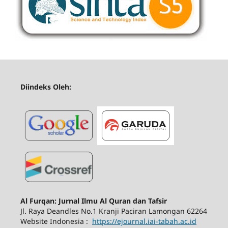
Diindeks Oleh:
Al Furqan: Jurnal Ilmu Al Quran dan Tafsir
Jl.
Raya Deandles No.1 Kranji Paciran Lamongan 62264
Website Indonesia :
https://ejournal.iai-tabah.ac.id