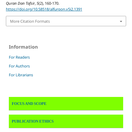
Quran Dan Tafsir
,
5
(2), 160-170.
https://doi.org/10.58518/alfurqon.v5i2.1391
More Citation Formats
Information
For Readers
For Authors
For Librarians
FOCUS AND SCOPE
PUBLICATION ETHICS